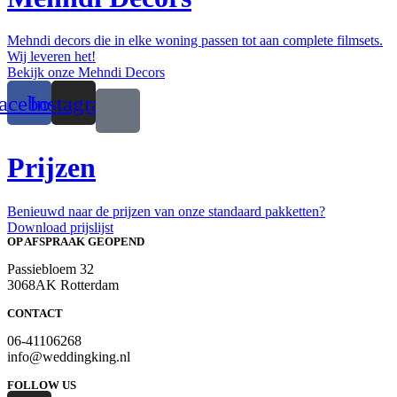
Mehndi decors die in elke woning passen tot aan complete filmsets.
Wij leveren het!
Bekijk onze Mehndi Decors
acebook
Instagram
Prijzen
Benieuwd naar de prijzen van onze standaard pakketten?
Download prijslijst
OP AFSPRAAK GEOPEND
Passiebloem 32
3068AK Rotterdam
CONTACT
06-41106268
info@weddingking.nl
FOLLOW US