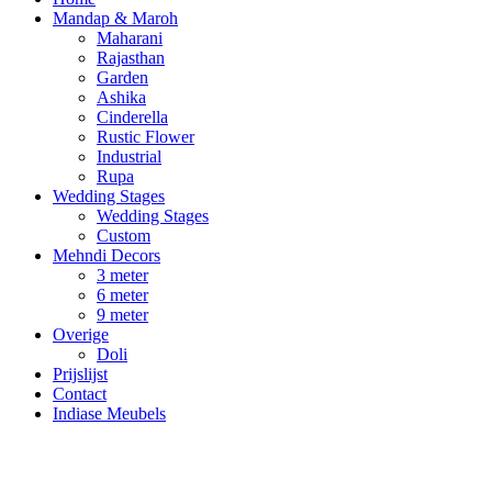
Mandap & Maroh
Maharani
Rajasthan
Garden
Ashika
Cinderella
Rustic Flower
Industrial
Rupa
Wedding Stages
Wedding Stages
Custom
Mehndi Decors
3 meter
6 meter
9 meter
Overige
Doli
Prijslijst
Contact
Indiase Meubels