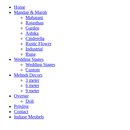
Home
Mandap & Maroh
Maharani
Rajasthan
Garden
Ashika
Cinderella
Rustic Flower
Industrial
Rupa
Wedding Stages
Wedding Stages
Custom
Mehndi Decors
3 meter
6 meter
9 meter
Overige
Doli
Prijslijst
Contact
Indiase Meubels